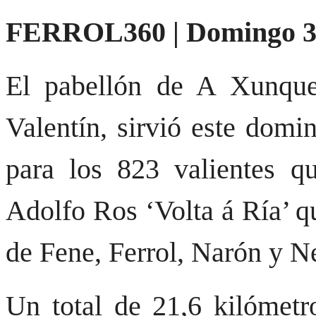
FERROL360 | Domingo 3 d
El pabellón de A Xunquei
Valentín, sirvió este domi
para los 823 valientes q
Adolfo Ros ‘Volta á Ría’ q
de Fene, Ferrol, Narón y N
Un total de 21,6 kilómetr