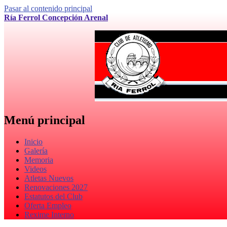
Pasar al contenido principal
Ría Ferrol Concepción Arenal
Menú principal
Inicio
Galería
Memoria
Videos
Atletas Nuevos
Renovaciones 2027
Estatutos del Club
Oferta Empleo
Rexime Interno