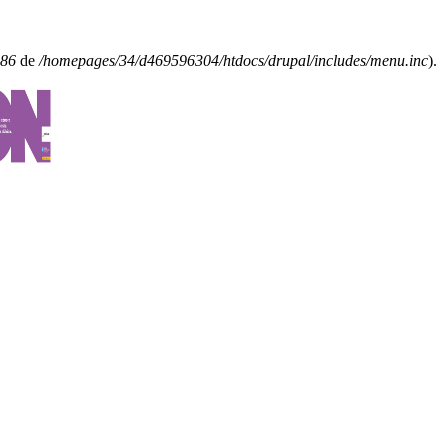
86
de
/homepages/34/d469596304/htdocs/drupal/includes/menu.inc
).