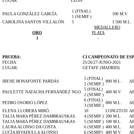
LUGAR:
LEÓN.
1 (FINAL)
PAULA GONZÁLEZ GARCÍA.
100 M.V.
1 (SEMIF.)
CAROLINA SANTOS VILLALÓN.
5
1.500 M.L.
MEDALLERO
ORO
PLATA
1
-
PRUEBA:
CI CAMPEONATO DE ESPA
FECHA:
25/26/27-JUNIO-2021
LUGAR:
GETAFE (MADRID).
5 (FINAL)
IRENE BONAFONTE PARDÁS.
800 M.L.
A
2 (SEMIF.)
5 (FINAL)
PAULETTE NATACHA FERNÁNDEZ NGO.
400 M.V.
A
2 (SEMIF.)
6 (FINAL)
PEDRO OSORIO LÓPEZ.
800 M.L.
A
3 (SEMIF.)
ELENA LLOBERA MIRÓ.
10
LONGITUD
A
TALIA MARA PÉREZ DAMBRAUSKAS.
4 (SEMIF.)
200 M.L.
A
TALIA MARA PÉREZ DAMBRAUSKAS.
5 (SEMIF.)
100 M.L.
A
LAURA ALONSO DA COSTA.
6 (SEMIF.)
400 M.L.
A
LUCÍA RIVADULLA ALONSO.
6 (SEMIF)
400 M.V.
A