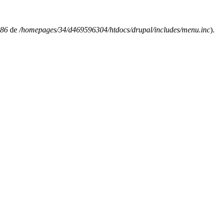
86
de
/homepages/34/d469596304/htdocs/drupal/includes/menu.inc
).