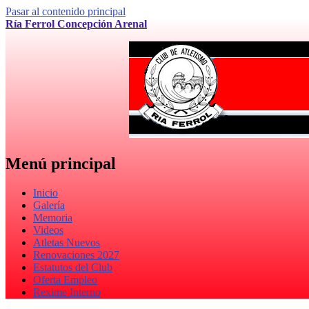
Pasar al contenido principal
Ría Ferrol Concepción Arenal
Menú principal
Inicio
Galería
Memoria
Videos
Atletas Nuevos
Renovaciones 2027
Estatutos del Club
Oferta Empleo
Rexime Interno