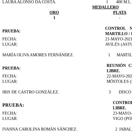
LAURA ALONSO DA COSTA.
1
400 M.L.
MEDALLERO
ORO
PLATA
1
-
CONTROL N
PRUEBA:
MARTILLO / 
FECHA:
21-MAYO-202
LUGAR:
AVILÉS (ASTU
MARÍA OLIVA AMORES FERNÁNDEZ.
1
MARTI
REUNIÓN C
PRUEBA:
LIBRE.
FECHA:
22-MAYO-202
LUGAR:
MÓSTOLES (
IRIS DE CASTRO GONZÁLEZ.
3
DISCO
CONTROL
PRUEBA:
LIBRE.
FECHA:
23-MAYO-
LUGAR:
VIGO (P
IVANNA CAROLINA ROMÁN SÁNCHEZ.
2
JABAL