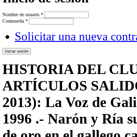
Nombre de usuario
*
Contraseña
*
Solicitar una nueva cont
HISTORIA DEL CLU
ARTÍCULOS SALIDO
2013): La Voz de Gali
1996 .- Narón y Ría 
de oro en el gallego c