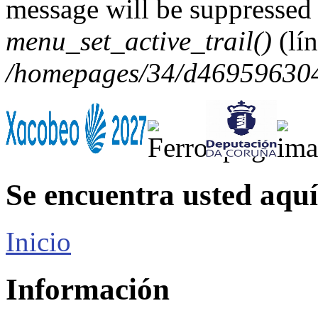
message will be suppressed 
menu_set_active_trail()
(lí
/homepages/34/d469596304/
Se encuentra usted aquí
Inicio
Información