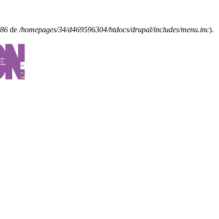
86
de
/homepages/34/d469596304/htdocs/drupal/includes/menu.inc
).