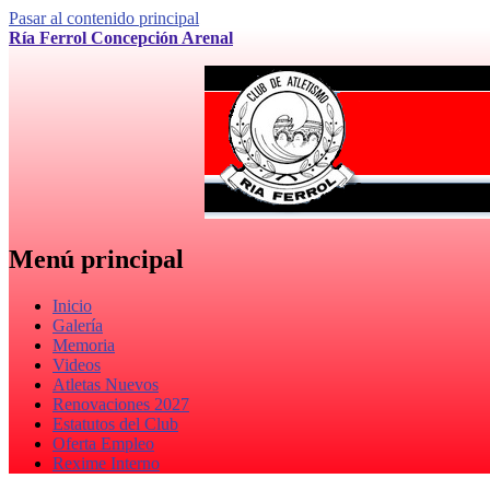
Pasar al contenido principal
Ría Ferrol Concepción Arenal
Menú principal
Inicio
Galería
Memoria
Videos
Atletas Nuevos
Renovaciones 2027
Estatutos del Club
Oferta Empleo
Rexime Interno