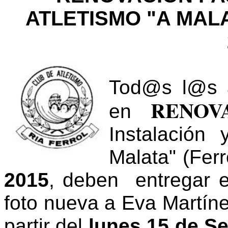
ATLETISMO "A MALA
Tod@s l@s at
RENO
en
Instalación
Malata" (Ferr
2015
, deben entregar e
foto nueva a Eva Martínez
partir del
lunes 15 de S