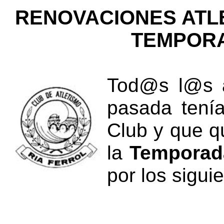
RENOVACIONES ATL
TEMPORA
Tod@s l@s a
pasada tenía
Club y que q
la
Temporad
por los sigui