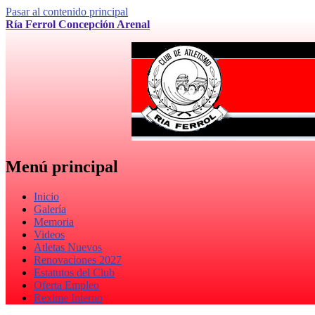
Pasar al contenido principal
Ría Ferrol Concepción Arenal
Menú principal
Inicio
Galería
Memoria
Videos
Atletas Nuevos
Renovaciones 2027
Estatutos del Club
Oferta Empleo
Rexime Interno