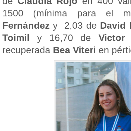
de
Claudia Rojo
en 400 val
1500 (mínima para el mu
Fernández
y 2,03 de
David 
Toimil
y 16,70 de
Victor 
recuperada
Bea Viteri
en pérti