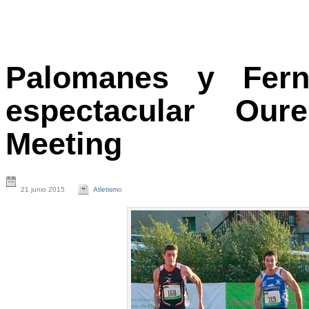
Palomanes y Fern
espectacular Our
Meeting
21 junio 2015
Atletism
o