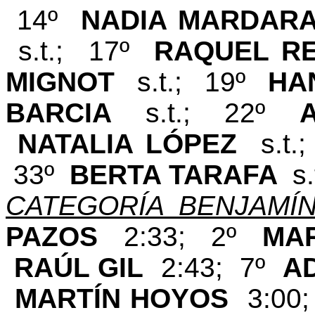
14º
NADIA MARDA
s.t.; 17º
RAQUEL R
MIGNOT
s.t.; 19º
HA
BARCIA
s.t.; 22º
NATALIA LÓPEZ
s.t
33º
BERTA TARAFA
s.
CATEGORÍA BENJAMÍ
PAZOS
2:33; 2º
MA
RAÚL GIL
2:43; 7º
A
MARTÍN HOYOS
3:00