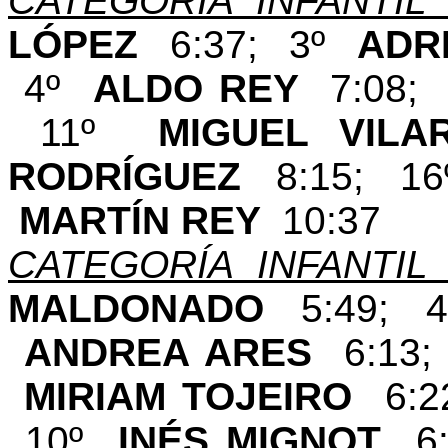
CATEGORÍA INFANTIL
LÓPEZ
6:37; 3º
ADR
4º
ALDO REY
7:08
11º
MIGUEL VI
RODRÍGUEZ
8:15; 1
MARTÍN REY
10:37
CATEGORÍA INFANTIL
MALDONADO
5:49;
ANDREA ARES
6:13
MIRIAM TOJEIRO
6:
10º
INÉS MIGNOT
6