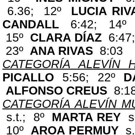
6.36; 12º
LUCIA RI
CANDALL
​ 6:42; 14
15º
CLARA DÍAZ
6:47
23º
ANA RIVAS
8:03
CATEGORÍA ALEVÍN 
PICALLO
5:56; 22º
D
ALFONSO CREUS
8:1
CATEGORÍA ALEVÍN M
s.t.; 8º
MARTA REY
s
10º
AROA PERMUY
s