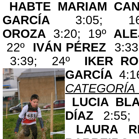
HABTE MARIAM C
GARCÍA
3:05;
OROZA
3:20; 19º
ALE
22º
IVÁN PÉREZ
3:3
3:39; 24º
IKER 
GARCÍA
4:1
CATEGORÍA
LUCIA B
DÍAZ
2:55
LAURA 