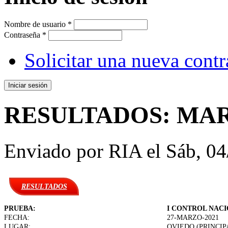
Nombre de usuario
*
Contraseña
*
Solicitar una nueva cont
RESULTADOS: MARZ
Enviado por
RIA
el Sáb, 04
RESULTADOS
PRUEBA:
I CONTROL NACI
FECHA:
27-MARZO-2021
LUGAR:
OVIEDO (PRINCIP