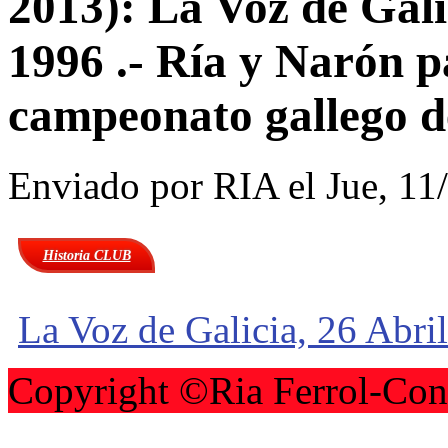
2013): La Voz de Galic
1996 .- Ría y Narón p
campeonato gallego d
Enviado por
RIA
el Jue, 11
Historia CLUB
La Voz de Galicia, 26 Abri
Copyright ©Ria Ferrol-Con