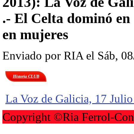
2013): La Voz de Gali
.- El Celta dominó en
en mujeres
Enviado por
RIA
el Sáb, 08
Historia CLUB
La Voz de Galicia, 17 Juli
Copyright ©Ria Ferrol-Con