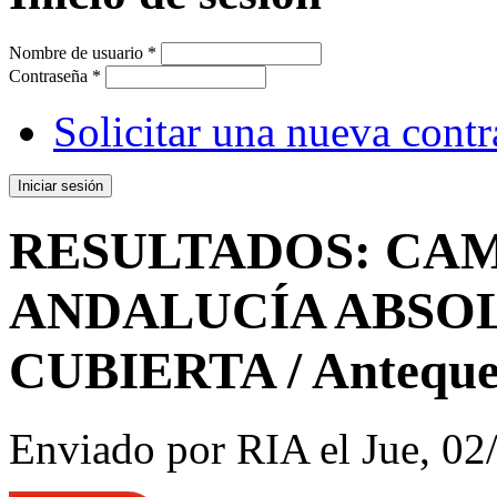
Nombre de usuario
*
Contraseña
*
Solicitar una nueva cont
RESULTADOS: CA
ANDALUCÍA ABSOL
CUBIERTA / Antequer
Enviado por
RIA
el Jue, 02